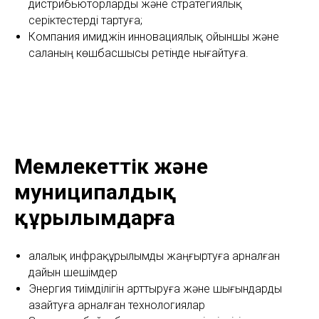
дистрибьюторларды және стратегиялық
серіктестерді тартуға;
Компания имиджін инновациялық ойыншы және
саланың көшбасшысы ретінде нығайтуға.
Мемлекеттік және
муниципалдық
құрылымдарға
Қалалық инфрақұрылымды жаңғыртуға арналған
дайын шешімдер
Энергия тиімділігін арттыруға және шығындарды
азайтуға арналған технологиялар