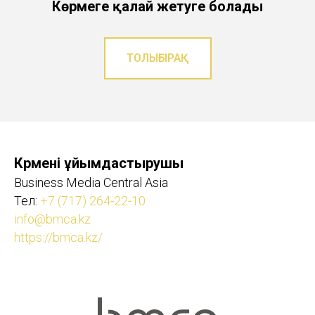
Көрмеге қалай жетуге болады
ТОЛЫҒЫРАҚ
Көрмені ұйымдастырушы
Business Media Central Asia
Тел:
+7 (717) 264-22-10
info@bmca.kz
https://bmca.kz/