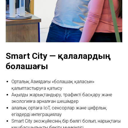
Smart City — қалалардың
болашағы
Орталық Азиядағы «болашақ қаласын»
қалыптастыруға қатысу
Ақылды жарықтандыру, трафикті басқару және
экологияға арналған шешімдер
Қалалық ортаға IoT, сенсорлар және цифрлық
егіздерді интеграциялау
Smart City экожүйесінің бір бөлігі болып, нарықтағы
көшбасшылықты бекіту мүмкіндігі