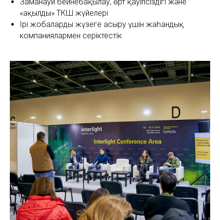
Заманауи бейнебақылау, өрт қауіпсіздігі және
«ақылды» ТКШ жүйелері
Ірі жобаларды жүзеге асыру үшін жаһандық
компаниялармен серіктестік