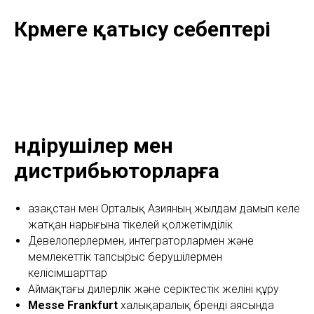
Көрмеге қатысу себептері
Өндірушілер мен
дистрибьюторларға
Қазақстан мен Орталық Азияның жылдам дамып келе
жатқан нарығына тікелей қолжетімділік
Девелоперлермен, интеграторлармен және
мемлекеттік тапсырыс берушілермен
келісімшарттар
Аймақтағы дилерлік және серіктестік желіні құру
Messe Frankfurt
халықаралық бренді аясында