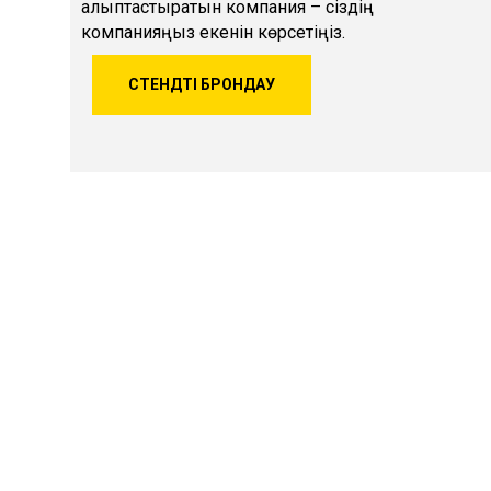
қалыптастыратын компания – сіздің
компанияңыз екенін көрсетіңіз.
СТЕНДТІ БРОНДАУ