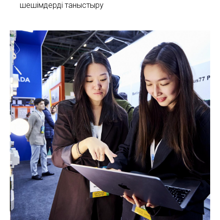
шешімдерді таныстыру