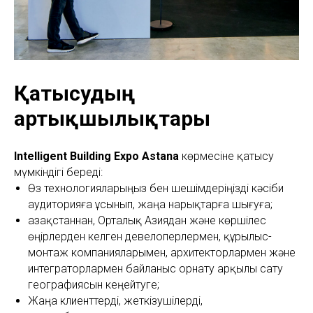
Қатысудың
артықшылықтары
Intelligent Building Expo Astana
көрмесіне қатысу
мүмкіндігі береді:
Өз технологияларыңыз бен шешімдеріңізді кәсіби
аудиторияға ұсынып, жаңа нарықтарға шығуға;
Қазақстаннан, Орталық Азиядан және көршілес
өңірлерден келген девелоперлермен, құрылыс-
монтаж компанияларымен, архитекторлармен және
интеграторлармен байланыс орнату арқылы сату
географиясын кеңейтуге;
Жаңа клиенттерді, жеткізушілерді,